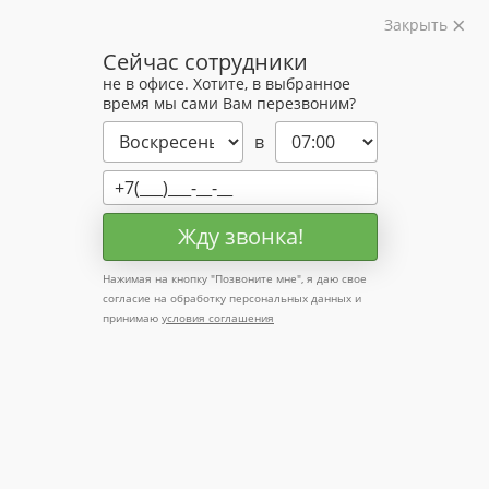
Закрыть
Сейчас сотрудники
не в офисе. Хотите, в выбранное
Профессионально занимаемся
время мы сами Вам перезвоним?
окрашенными пиломатериалами
в
+7 (495) 204-15-60
Жду звонка!
Заказать звонок
Нажимая на кнопку "
Позвоните мне
", я даю свое
согласие на обработку персональных данных и
принимаю
условия соглашения
Каталог
Крашеная вагонка
Крашеная имитация бруса
Крашеный планкен
Крашеный массив пола
Планкен
из лиственницы
Вагонка штиль из ангарской сосны