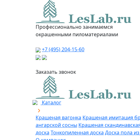
Профессионально занимаемся
окрашенными пиломатериалами
+7 (495) 204-15-60
Заказать звонок
Каталог
Крашеная вагонка
Крашеная имитация бр
ангарской сосны
Крашеная скандинавская
доска
Тонкопиленная доска
Доска пола и