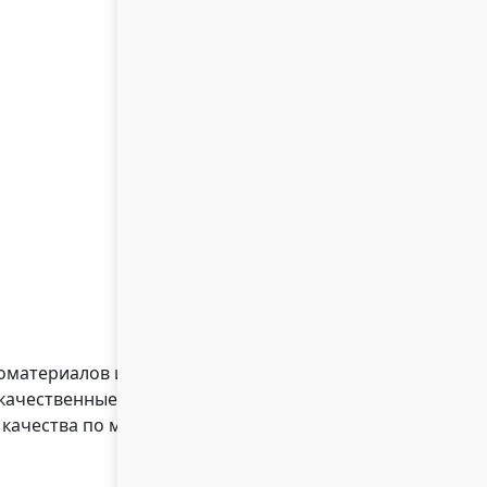
оматериалов из дерева для загородных
ачественные породы дерева, такие как:
го качества по монтажу и брашированию