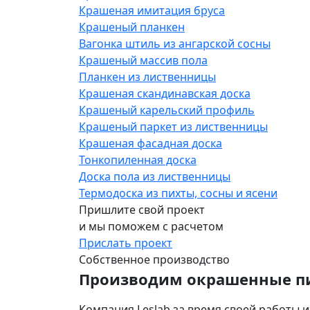
Крашеная имитация бруса
Крашеный планкен
Вагонка штиль из ангарской сосны
Крашеный массив пола
Планкен из лиственницы
Крашеная скандинавская доска
Крашеный карельский профиль
Крашеный паркет из лиственницы
Крашеная фасадная доска
Тонкопиленная доска
Доска пола из лиственницы
Термодоска из пихты, сосны и ясени
Пришлите свой проект
и мы поможем с расчетом
Прислать проект
Собственное производство
Производим окрашенные пи
Компания Leslab за время своей работы и