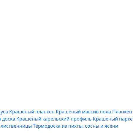
уса
Крашеный планкен
Крашеный массив пола
Планкен
 доска
Крашеный карельский профиль
Крашеный парке
з лиственницы
Термодоска из пихты, сосны и ясени