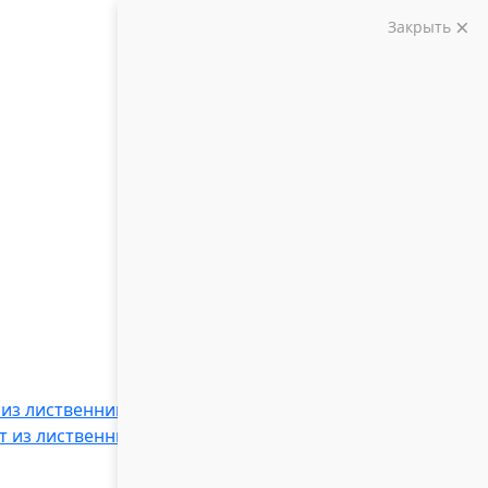
Закрыть
 из лиственницы
Вагонка штиль из
т из лиственницы
Крашеная фасадная