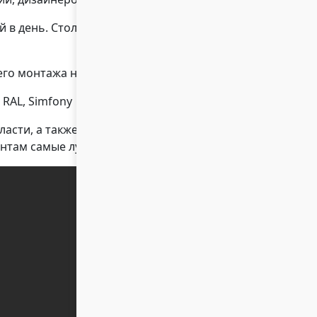
 в день. Столярный цех и собственные
его монтажа на объекте
RAL, Simfony
ласти, а также прямые контракты с
ентам самые лучшие цены.